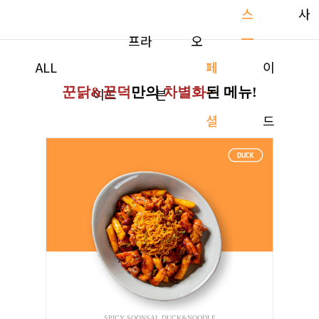
스
사
프라
오
ALL
페
이
꾼닭&꾼덕
만의
차별화
된 메뉴!
이드
븐
셜
드
SPICY SOONSAL DUCK&NOODLE