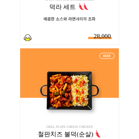
덕라 세트
매콤한 소스와 라면사리의 조화
28,000
GRILL PLATE CHEESE CHICKEN
철판치즈 불덕(순살)